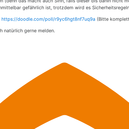
(denn das macht auch Sinn, falls dieser bis dahin nicht meh
nmittelbar gefährlich ist, trotzdem wird es Sicherheitsrege
:
https://doodle.com/poll/
r9yc6hgt8nf7uq9a
(Bitte komplet
ch natürlich gerne melden.