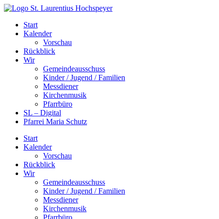
Zum
Inhalt
Start
springen
Kalender
Vorschau
Rückblick
Wir
Gemeindeausschuss
Kinder / Jugend / Familien
Messdiener
Kirchenmusik
Pfarrbüro
SL – Digital
Pfarrei Maria Schutz
Start
Kalender
Vorschau
Rückblick
Wir
Gemeindeausschuss
Kinder / Jugend / Familien
Messdiener
Kirchenmusik
Pfarrbüro