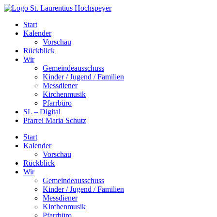
Zum
Inhalt
Start
springen
Kalender
Vorschau
Rückblick
Wir
Gemeindeausschuss
Kinder / Jugend / Familien
Messdiener
Kirchenmusik
Pfarrbüro
SL – Digital
Pfarrei Maria Schutz
Start
Kalender
Vorschau
Rückblick
Wir
Gemeindeausschuss
Kinder / Jugend / Familien
Messdiener
Kirchenmusik
Pfarrbüro