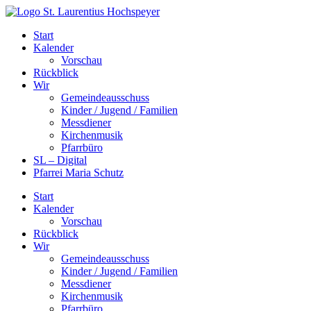
Zum
Inhalt
Start
springen
Kalender
Vorschau
Rückblick
Wir
Gemeindeausschuss
Kinder / Jugend / Familien
Messdiener
Kirchenmusik
Pfarrbüro
SL – Digital
Pfarrei Maria Schutz
Start
Kalender
Vorschau
Rückblick
Wir
Gemeindeausschuss
Kinder / Jugend / Familien
Messdiener
Kirchenmusik
Pfarrbüro