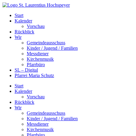
Zum
Inhalt
Start
springen
Kalender
Vorschau
Rückblick
Wir
Gemeindeausschuss
Kinder / Jugend / Familien
Messdiener
Kirchenmusik
Pfarrbüro
SL – Digital
Pfarrei Maria Schutz
Start
Kalender
Vorschau
Rückblick
Wir
Gemeindeausschuss
Kinder / Jugend / Familien
Messdiener
Kirchenmusik
Pfarrbüro