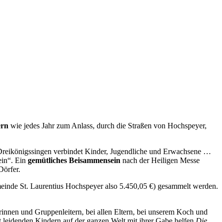
ern
wie jedes Jahr zum Anlass, durch die Straßen von Hochspeyer,
on Dreikönigssingen verbindet Kinder, Jugendliche und Erwachsene …
ein“. Ein
gemütliches Beisammensein
nach der Heiligen Messe
Dörfer.
meinde St. Laurentius Hochspeyer also 5.450,05 €) gesammelt werden.
erinnen und Gruppenleitern, bei allen Eltern, bei unserem Koch und
 leidenden Kindern auf der ganzen Welt mit ihrer Gabe helfen.
Die