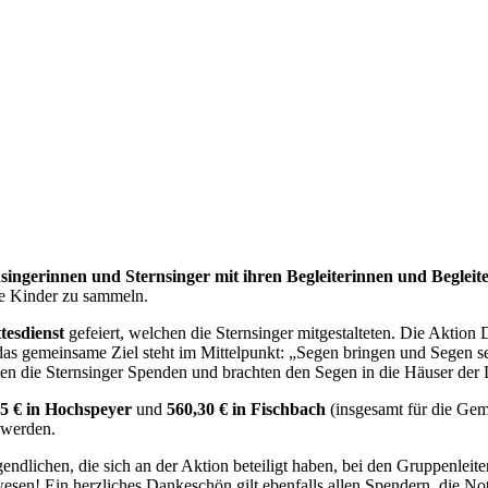
singerinnen und Sternsinger mit ihren Begleiterinnen und Begleit
de Kinder zu sammeln.
tesdienst
gefeiert, welchen die Sternsinger mitgestalteten. Die Akti
das gemeinsame Ziel steht im Mittelpunkt: „Segen bringen und Segen s
en die Sternsinger Spenden und brachten den Segen in die Häuser der 
5 € in Hochspeyer
und
560,30 € in Fischbach
(insgesamt für die Ge
 werden.
endlichen, die sich an der Aktion beteiligt haben, bei den Gruppenleit
en! Ein herzliches Dankeschön gilt ebenfalls allen Spendern, die Not