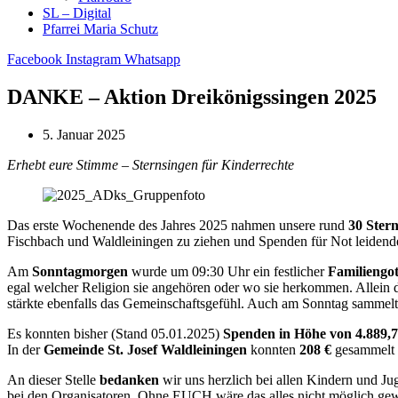
SL – Digital
Pfarrei Maria Schutz
Facebook
Instagram
Whatsapp
DANKE – Aktion Dreikönigssingen 2025
5. Januar 2025
Erhebt eure Stimme – Sternsingen für Kinderrechte
Das erste Wochenende des Jahres 2025 nahmen unsere rund
30 Stern
Fischbach und Waldleiningen zu ziehen und Spenden für Not leiden
Am
Sonntagmorgen
wurde um 09:30 Uhr ein festlicher
Familiengot
egal welcher Religion sie angehören oder wo sie herkommen. Allein 
stärkte ebenfalls das Gemeinschaftsgefühl. Auch am Sonntag sammelt
Es konnten bisher (Stand 05.01.2025)
Spenden in Höhe von 4.889,7
In der
Gemeinde St. Josef Waldleiningen
konnten
208 €
gesammelt
An dieser Stelle
bedanken
wir uns herzlich bei allen Kindern und Jug
bei den Organisatoren. Ohne EUCH wäre das alles nicht möglich gewes