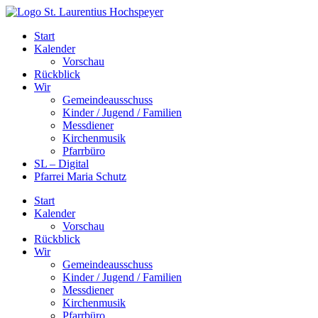
Zum
Inhalt
Start
springen
Kalender
Vorschau
Rückblick
Wir
Gemeindeausschuss
Kinder / Jugend / Familien
Messdiener
Kirchenmusik
Pfarrbüro
SL – Digital
Pfarrei Maria Schutz
Start
Kalender
Vorschau
Rückblick
Wir
Gemeindeausschuss
Kinder / Jugend / Familien
Messdiener
Kirchenmusik
Pfarrbüro