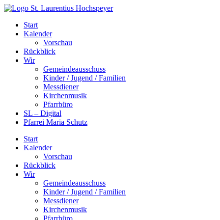
Zum
Inhalt
Start
springen
Kalender
Vorschau
Rückblick
Wir
Gemeindeausschuss
Kinder / Jugend / Familien
Messdiener
Kirchenmusik
Pfarrbüro
SL – Digital
Pfarrei Maria Schutz
Start
Kalender
Vorschau
Rückblick
Wir
Gemeindeausschuss
Kinder / Jugend / Familien
Messdiener
Kirchenmusik
Pfarrbüro