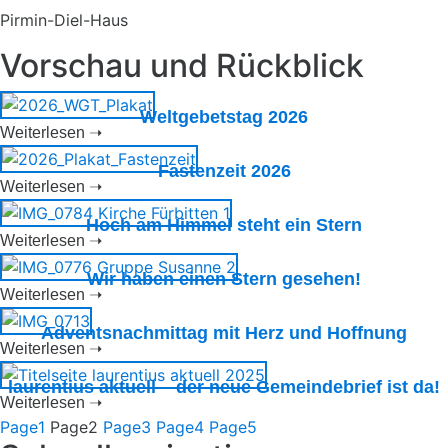
Pirmin-Diel-Haus
Vorschau und Rückblick
Weltgebetstag 2026
Weiterlesen ➝
Fastenzeit 2026
Weiterlesen ➝
Hoch am Himmel steht ein Stern
Weiterlesen ➝
Wir haben einen Stern gesehen!
Weiterlesen ➝
Adventsnachmittag mit Herz und Hoffnung
Weiterlesen ➝
laurentius aktuell – der neue Gemeindebrief ist da!
Weiterlesen ➝
Page
1
Page
2
Page
3
Page
4
Page
5